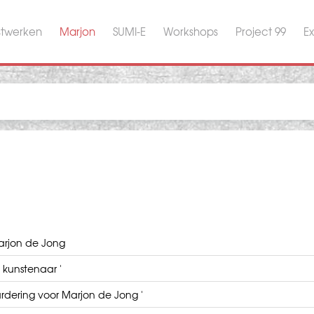
stwerken
Marjon
SUMI-E
Workshops
Project 99
Ex
Marjon de Jong
 kunstenaar '
rdering voor Marjon de Jong '