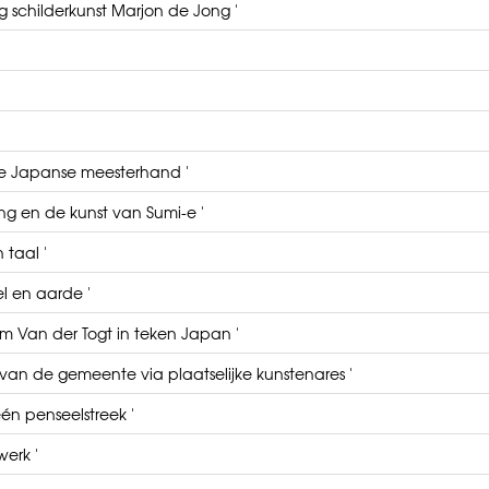
ng schilderkunst Marjon de Jong '
re Japanse meesterhand '
ng en de kunst van Sumi-e '
 taal '
l en aarde '
m Van der Togt in teken Japan '
 van de gemeente via plaatselijke kunstenares '
én penseelstreek '
werk '